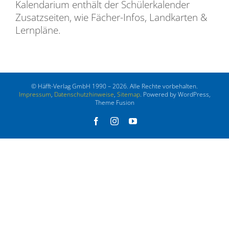
Kalendarium enthält der Schülerkalender
Zusatzseiten, wie Fächer-Infos, Landkarten &
Lernpläne.
© Häfft-Verlag GmbH 1990 – 2026. Alle Rechte vorbehalten.
Impressum
,
Datenschutzhinweise
,
Sitemap
. Powered by WordPress,
Theme Fusion
Facebook
Instagram
YouTube