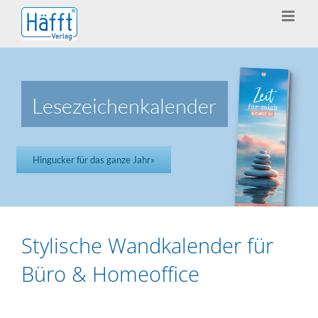
Zum
Inhalt
springen
Lesezeichenkalender
Hingucker für das ganze Jahr»
Stylische Wandkalender für
Büro & Homeoffice