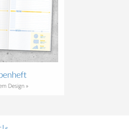
benheft
hem Design »
t!«