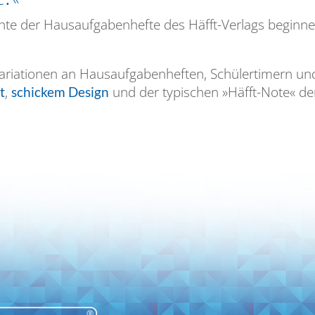
hte der Hausaufgabenhefte des Häfft-Verlags beginnen
riationen an Hausaufgabenheften, Schülertimern und P
,
und der typischen »Häfft-Note« den
t
schickem Design