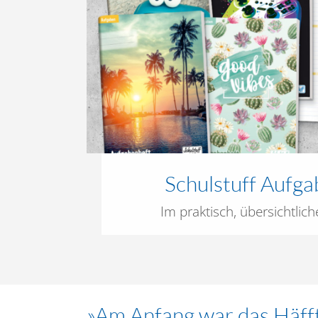
Schulstuff Aufga
Im praktisch, übersichtlic
»Am Anfang war das Häff