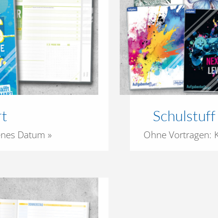
rt
Schulstuf
enes Datum »
Ohne Vortragen: Kl