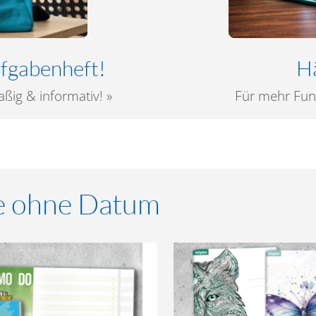
fgabenheft!
Hä
ßig & informativ! »
Für mehr Fun,
e ohne Datum