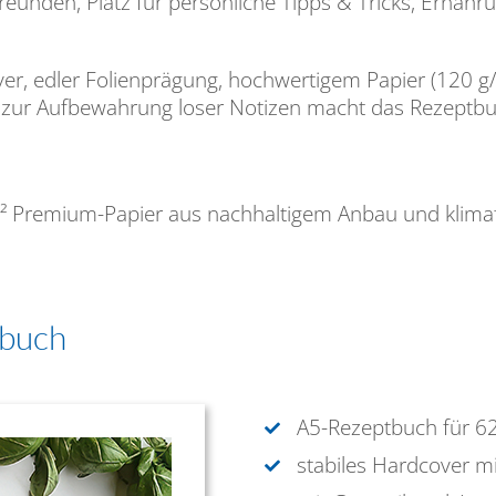
reunden, Platz für persönliche Tipps & Tricks, Ernähru
er, edler Folienprägung, hochwertigem Papier (120
e zur Aufbewahrung loser Notizen macht das Rezeptbu
m² Premium-Papier aus nachhaltigem Anbau und klimaf
tbuch
A5-Rezeptbuch für 6
stabiles Hardcover m