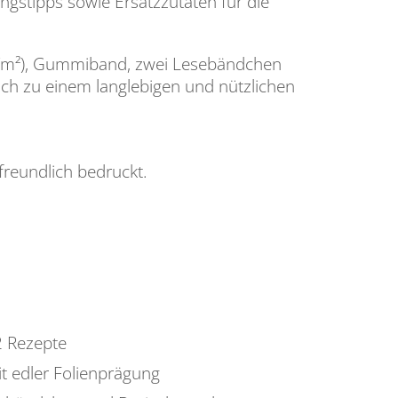
ngstipps sowie Ersatzzutaten für die
 g/m²), Gummiband, zwei Lesebändchen
ch zu einem langlebigen und nützlichen
reundlich bedruckt.
2 Rezepte
it edler Folienprägung