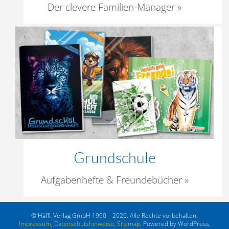
Der clevere Familien-Manager »
Grundschule
Aufgabenhefte & Freundebücher »
© Häfft-Verlag GmbH 1990 – 2026. Alle Rechte vorbehalten.
Impressum
,
Datenschutzhinweise
,
Sitemap
. Powered by WordPress,