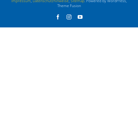
Impressum
,
Datenschutzhinweise
,
Sitemap
. Powered by WordPress,
Theme Fusion
Facebook
Instagram
YouTube