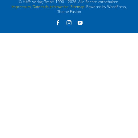
© Häfft-Verlag GmbH 1990 – 2026. Alle Rechte vorbehalten.
Impressum
,
Datenschutzhinweise
,
Sitemap
. Powered by WordPress,
Theme Fusion
Facebook
Instagram
YouTube