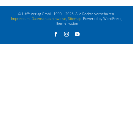
© Häfft-Verlag GmbH 1990 – 2026. Alle Rechte vorbehalten.
Impressum
,
Datenschutzhinweise
,
Sitemap
. Powered by WordPress,
Theme Fusion
Facebook
Instagram
YouTube