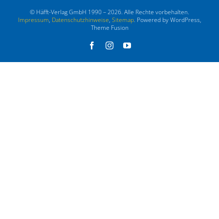
© Häfft-Verlag GmbH 1990 – 2026. Alle Rechte vorbehalten.
Impressum
,
Datenschutzhinweise
,
Sitemap
. Powered by WordPress,
Theme Fusion
Facebook
Instagram
YouTube