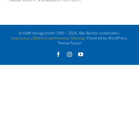
© Häfft-Verlag GmbH 1990 – 2026. Alle Rechte vorbehalten.
Impressum
,
Datenschutzhinweise
,
Sitemap
. Powered by WordPress,
Theme Fusion
Facebook
Instagram
YouTube