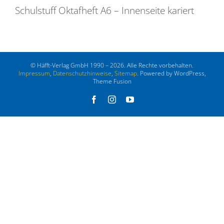
Schulstuff Oktafheft A6 – Innenseite kariert
© Häfft-Verlag GmbH 1990 – 2026. Alle Rechte vorbehalten.
Impressum
,
Datenschutzhinweise
,
Sitemap
. Powered by WordPress,
Theme Fusion
Facebook
Instagram
YouTube