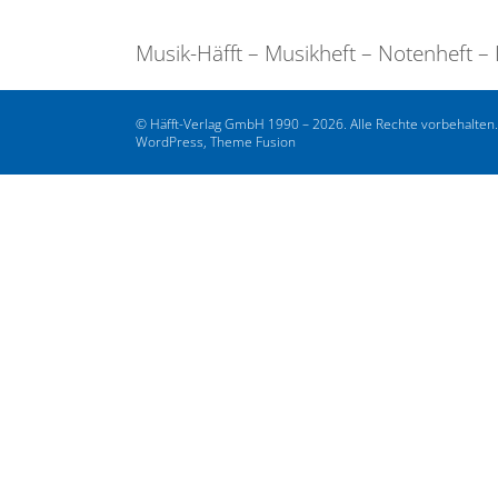
Musik-Häfft – Musikheft – Notenheft – 
© Häfft-Verlag GmbH 1990 – 2026. Alle Rechte vorbehalten
WordPress, Theme Fusion