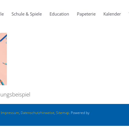
le
Schule & Spiele
Education
Papeterie
Kalender
ungsbeispiel
.
Impressum
,
Datenschutzhinweise
,
Sitemap
. Powered by