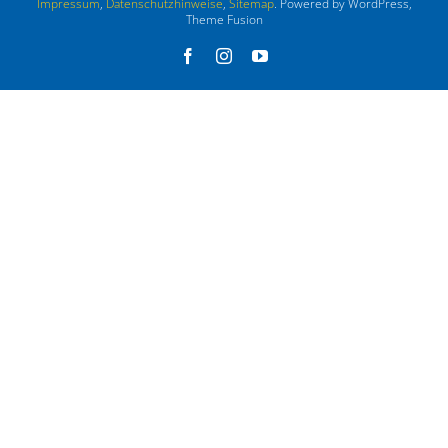
Impressum
,
Datenschutzhinweise
,
Sitemap
. Powered by WordPress,
Theme Fusion
Facebook
Instagram
YouTube