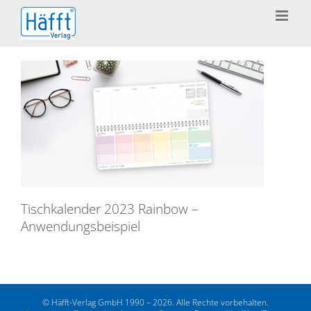
Zum
Inhalt
springen
Tischkalender 2023 Rainbow –
Anwendungsbeispiel
© Häfft-Verlag GmbH 1990 – 2026. Alle Rechte vorbehalten.