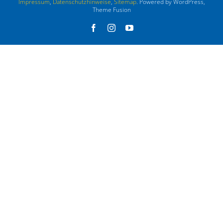
Impressum
,
Datenschutzhinweise
,
Sitemap
. Powered by WordPress,
Theme Fusion
Facebook
Instagram
YouTube