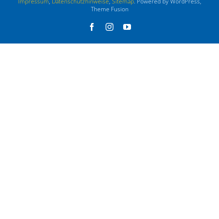
Impressum
,
Datenschutzhinweise
,
Sitemap
. Powered by WordPress,
Theme Fusion
Facebook
Instagram
YouTube