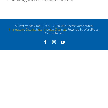
© Häfft-Verlag GmbH 1990 – 2026. Alle Rechte vorbehalten.
Impressum
,
Datenschutzhinweise
,
Sitemap
. Powered by WordPress,
Theme Fusion
Facebook
Instagram
YouTube