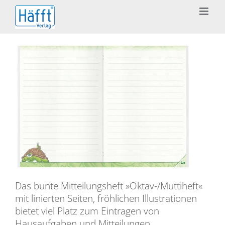
Zum
Inhalt
springen
Das bunte Mitteilungsheft »Oktav-/Muttiheft«
mit linierten Seiten, fröhlichen Illustrationen
bietet viel Platz zum Eintragen von
Hausaufgaben und Mitteilungen.