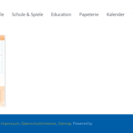
le
Schule & Spiele
Education
Papeterie
Kalender
.
Impressum
,
Datenschutzhinweise
,
Sitemap
. Powered by