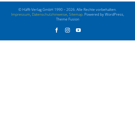
© Häfft-Verlag GmbH 1990 – 2026. Alle Rechte vorbehalten.
Impressum
,
Datenschutzhinweise
,
Sitemap
. Powered by WordPress,
Theme Fusion
Facebook
Instagram
YouTube