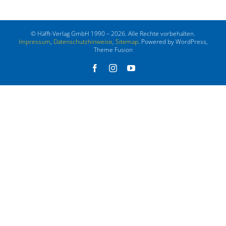
© Häfft-Verlag GmbH 1990 – 2026. Alle Rechte vorbehalten.
Impressum
,
Datenschutzhinweise
,
Sitemap
. Powered by WordPress,
Theme Fusion
Facebook
Instagram
YouTube