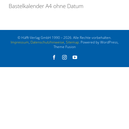
Bastelkalender A4 ohne Datum
© Häfft-Verlag GmbH 1990 – 2026. Alle Rechte vorbehalten.
Impressum
,
Datenschutzhinweise
,
Sitemap
. Powered by WordPress,
Theme Fusion
Facebook
Instagram
YouTube