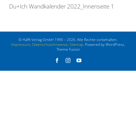
Du+Ich Wandkalender 2022_Innenseite 1
© Häfft-Verlag GmbH 1990 – 2026. Alle Rechte vorbehalten.
Impressum
,
Datenschutzhinweise
,
Sitemap
. Powered by WordPress,
Theme Fusion
Facebook
Instagram
YouTube