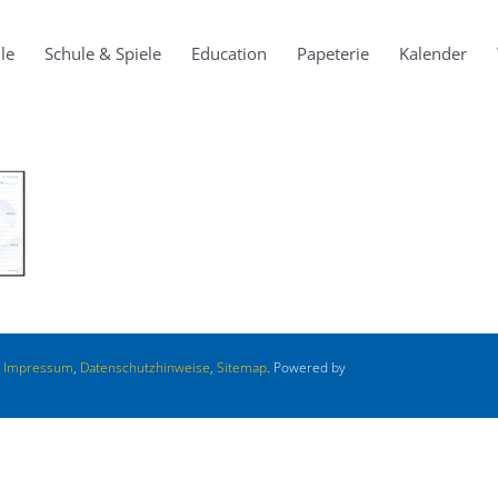
le
Schule & Spiele
Education
Papeterie
Kalender
.
Impressum
,
Datenschutzhinweise
,
Sitemap
. Powered by