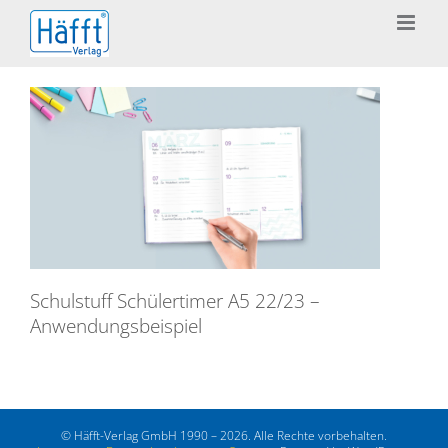
Zum
Inhalt
springen
Schulstuff Schülertimer A5 22/23 –
Anwendungsbeispiel
© Häfft-Verlag GmbH 1990 – 2026. Alle Rechte vorbehalten.