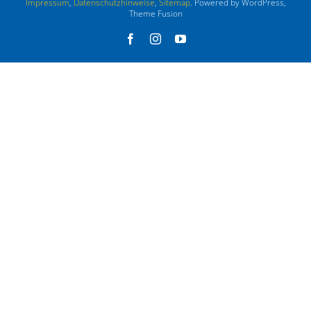
Impressum
,
Datenschutzhinweise
,
Sitemap
. Powered by WordPress,
Theme Fusion
Facebook
Instagram
YouTube