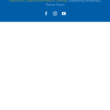
Impressum
,
Datenschutzhinweise
,
Sitemap
. Powered by WordPress,
Theme Fusion
Facebook
Instagram
YouTube