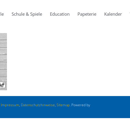
le
Schule & Spiele
Education
Papeterie
Kalender
.
Impressum
,
Datenschutzhinweise
,
Sitemap
. Powered by