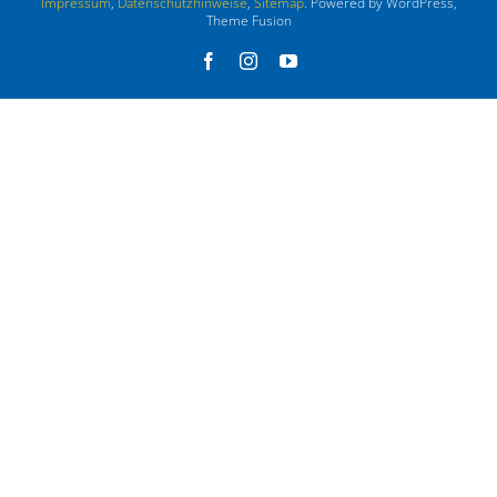
Impressum
,
Datenschutzhinweise
,
Sitemap
. Powered by WordPress,
Theme Fusion
Facebook
Instagram
YouTube