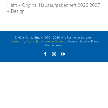
Häfft – Original Hausaufgabenheft 2026 2027
– Design
© Häfft-Verlag GmbH 1990 – 2026. Alle Rechte vorbehalten.
Impressum
,
Datenschutzhinweise
,
Sitemap
. Powered by WordPress,
Theme Fusion
Facebook
Instagram
YouTube