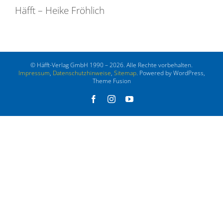
Häfft – Heike Fröhlich
© Häfft-Verlag GmbH 1990 – 2026. Alle Rechte vorbehalten.
Impressum
,
Datenschutzhinweise
,
Sitemap
. Powered by WordPress,
Theme Fusion
Facebook
Instagram
YouTube