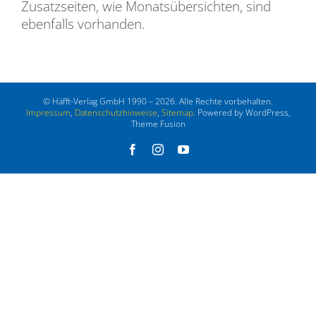
Zusatzseiten, wie Monatsübersichten, sind
ebenfalls vorhanden.
© Häfft-Verlag GmbH 1990 – 2026. Alle Rechte vorbehalten.
Impressum
,
Datenschutzhinweise
,
Sitemap
. Powered by WordPress,
Theme Fusion
Facebook
Instagram
YouTube