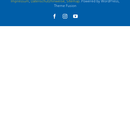
Impressum
,
Datenschutzhinweise
,
Sitemap
. Powered by WordPress,
Theme Fusion
Facebook
Instagram
YouTube