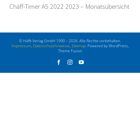
Chäff-Timer A5 2022 2023 – Monatsübersicht
© Häfft-Verlag GmbH 1990 – 2026. Alle Rechte vorbehalten.
Impressum
,
Datenschutzhinweise
,
Sitemap
. Powered by WordPress,
Theme Fusion
Facebook
Instagram
YouTube