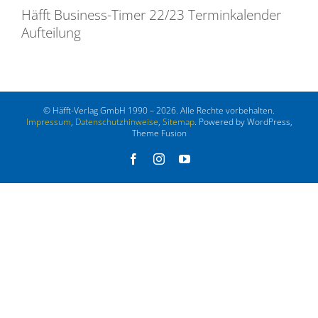
Häfft Business-Timer 22/23 Terminkalender
Aufteilung
© Häfft-Verlag GmbH 1990 – 2026. Alle Rechte vorbehalten.
Impressum
,
Datenschutzhinweise
,
Sitemap
. Powered by WordPress,
Theme Fusion
Facebook
Instagram
YouTube