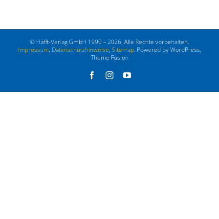
© Häfft-Verlag GmbH 1990 – 2026. Alle Rechte vorbehalten.
Impressum
,
Datenschutzhinweise
,
Sitemap
. Powered by WordPress,
Theme Fusion
Facebook
Instagram
YouTube