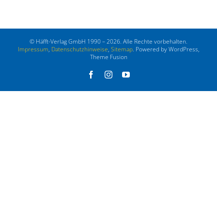
© Häfft-Verlag GmbH 1990 – 2026. Alle Rechte vorbehalten.
Impressum
,
Datenschutzhinweise
,
Sitemap
. Powered by WordPress,
Theme Fusion
Facebook
Instagram
YouTube