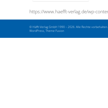
https://www.haefft-verlag.de/wp-cont
© Häfft-Verlag GmbH 1990 – 2026. Alle Rechte vorbehalten
WordPress, Theme Fusion