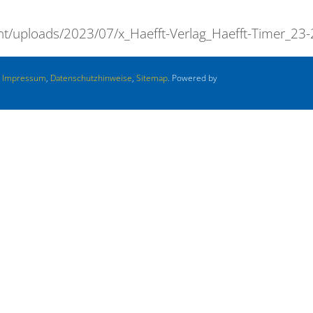
ent/uploads/2023/07/x_Haefft-Verlag_Haefft-Timer_2
.
Impressum
,
Datenschutzhinweise
,
Sitemap
. Powered by