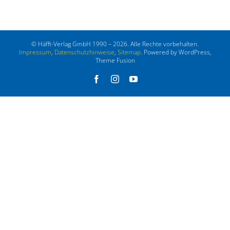
© Häfft-Verlag GmbH 1990 – 2026. Alle Rechte vorbehalten.
Impressum
,
Datenschutzhinweise
,
Sitemap
. Powered by WordPress,
Theme Fusion
Facebook
Instagram
YouTube