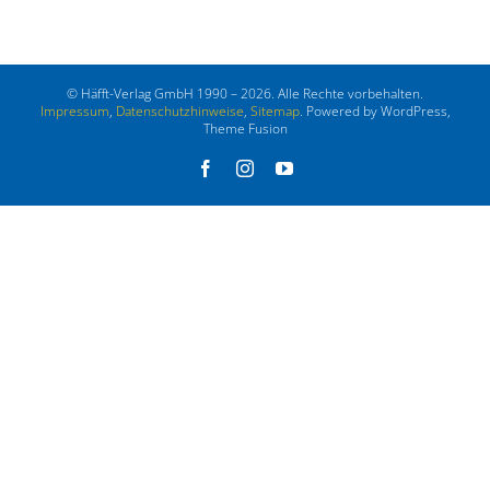
© Häfft-Verlag GmbH 1990 – 2026. Alle Rechte vorbehalten.
Impressum
,
Datenschutzhinweise
,
Sitemap
. Powered by WordPress,
Theme Fusion
Facebook
Instagram
YouTube