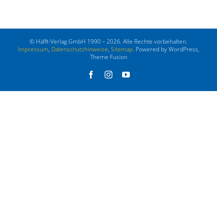
© Häfft-Verlag GmbH 1990 – 2026. Alle Rechte vorbehalten.
Impressum
,
Datenschutzhinweise
,
Sitemap
. Powered by WordPress,
Theme Fusion
Facebook
Instagram
YouTube