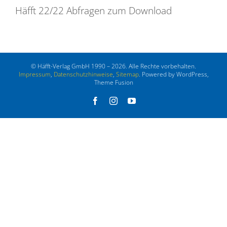
Häfft 22/22 Abfragen zum Download
© Häfft-Verlag GmbH 1990 – 2026. Alle Rechte vorbehalten.
Impressum
,
Datenschutzhinweise
,
Sitemap
. Powered by WordPress,
Theme Fusion
Facebook
Instagram
YouTube