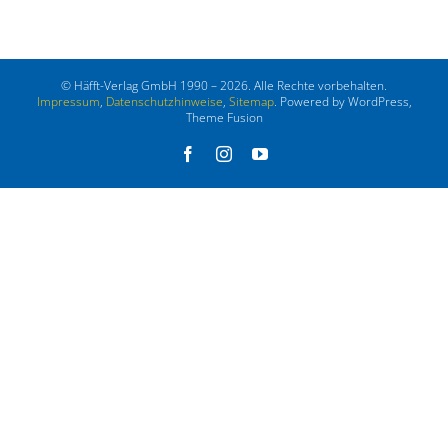
© Häfft-Verlag GmbH 1990 – 2026. Alle Rechte vorbehalten.
Impressum
,
Datenschutzhinweise
,
Sitemap
. Powered by WordPress,
Theme Fusion
Facebook
Instagram
YouTube