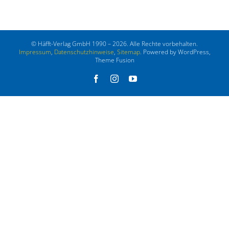
© Häfft-Verlag GmbH 1990 – 2026. Alle Rechte vorbehalten.
Impressum
,
Datenschutzhinweise
,
Sitemap
. Powered by WordPress,
Theme Fusion
Facebook
Instagram
YouTube