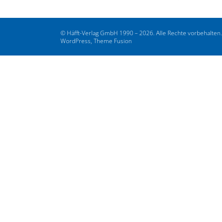
© Häfft-Verlag GmbH 1990 – 2026. Alle Rechte vorbehalten
WordPress, Theme Fusion