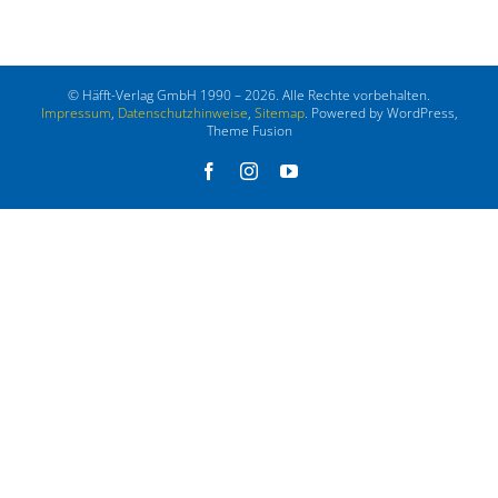
© Häfft-Verlag GmbH 1990 – 2026. Alle Rechte vorbehalten.
Impressum
,
Datenschutzhinweise
,
Sitemap
. Powered by WordPress,
Theme Fusion
Facebook
Instagram
YouTube