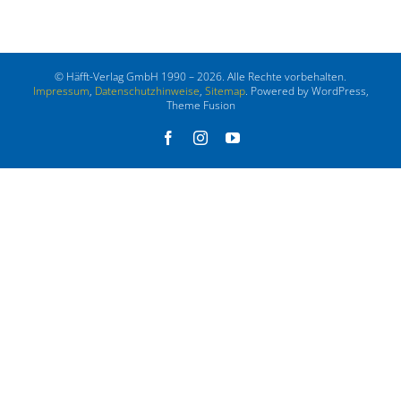
© Häfft-Verlag GmbH 1990 – 2026. Alle Rechte vorbehalten.
Impressum
,
Datenschutzhinweise
,
Sitemap
. Powered by WordPress,
Theme Fusion
Facebook
Instagram
YouTube