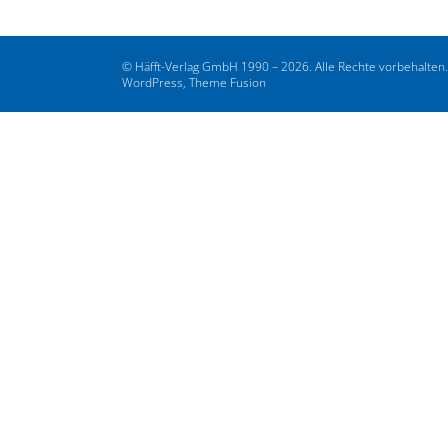
© Häfft-Verlag GmbH 1990 – 2026. Alle Rechte vorbehalten
WordPress, Theme Fusion