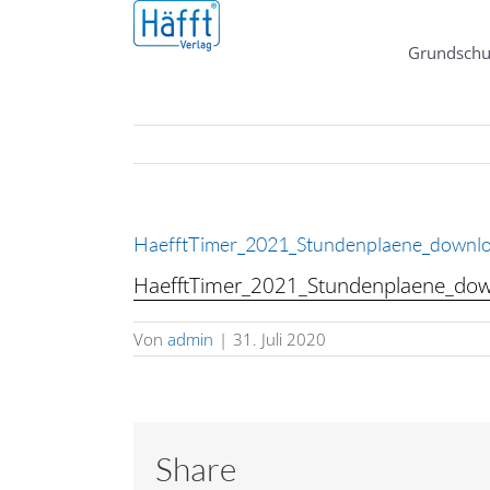
Zum
Inhalt
Grundschu
springen
HaefftTimer_2021_Stundenplaene_downl
HaefftTimer_2021_Stundenplaene_do
Von
admin
|
31. Juli 2020
Share