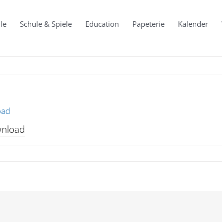
le
Schule & Spiele
Education
Papeterie
Kalender
oad
wnload