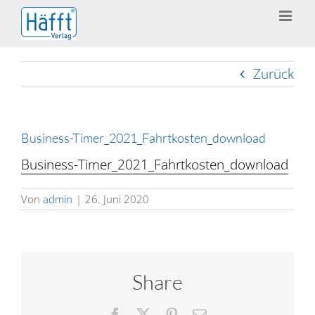
Zum
Inhalt
springen
Zurück
Business-Timer_2021_Fahrtkosten_download
Business-Timer_2021_Fahrtkosten_download
Von
admin
|
26. Juni 2020
Share
Facebook
X
Pinterest
E-