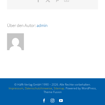
Mail
Über den Autor:
admin
© Häfft-Verlag GmbH 1990 – 2026. Alle Rechte vorbehalten.
Impressum
,
Datenschutzhinweise
,
Sitemap
. Powered by WordPress,
Theme Fusion
Facebook
Instagram
YouTube