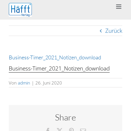
Zum
Inhalt
springen
Zurück
Business-Timer_2021_Notizen_download
Business-Timer_2021_Notizen_download
Von
admin
|
26. Juni 2020
Share
Facebook
X
Pinterest
E-