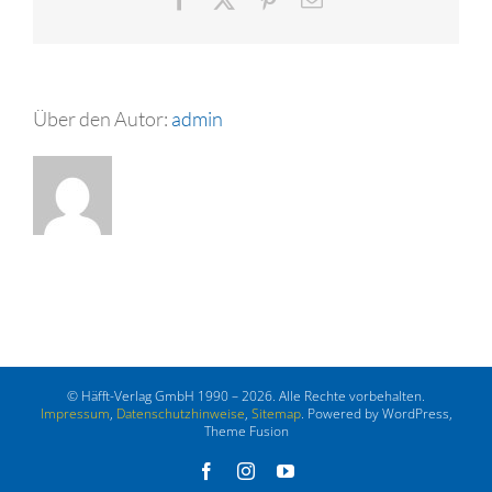
Mail
Über den Autor:
admin
© Häfft-Verlag GmbH 1990 – 2026. Alle Rechte vorbehalten.
Impressum
,
Datenschutzhinweise
,
Sitemap
. Powered by WordPress,
Theme Fusion
Facebook
Instagram
YouTube