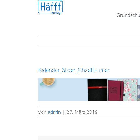
Zum
Inhalt
Grundschu
springen
Kalender_Slider_Chaeff-Timer
Von
admin
|
27. März 2019